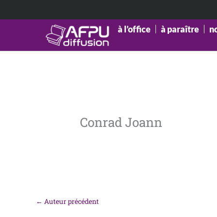
Aller
au
contenu
à l’office
à paraître
n
Conrad Joann
←
Auteur précédent