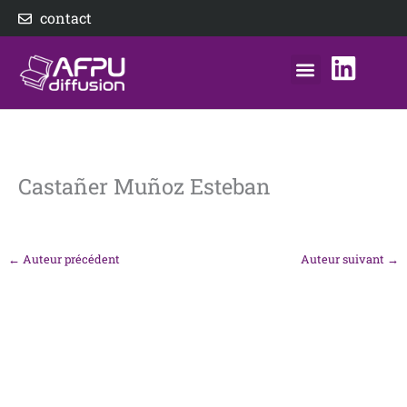
Aller
contact
au
contenu
nos éditeurs
notre distributeur
AFPU Diffusion
Castañer Muñoz Esteban
←
Auteur précédent
Auteur suivant
→