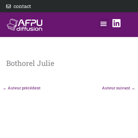
Aller
contact
au
contenu
nos éditeurs
notre distributeur
AFPU Diffusion
Bothorel Julie
←
Auteur précédent
Auteur suivant
→