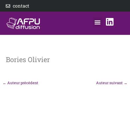
Aller
contact
au
contenu
nos éditeurs
notre distributeur
AFPU Diffusion
Bories Olivier
←
Auteur précédent
Auteur suivant
→