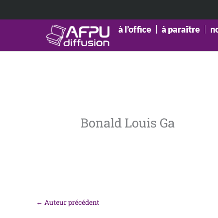
Aller
au
contenu
à l’office
à paraître
n
Bonald Louis Ga
←
Auteur précédent