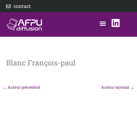
Aller
contact
au
contenu
nos éditeurs
notre distributeur
AFPU Diffusion
Blanc François-paul
←
Auteur précédent
Auteur suivant
→