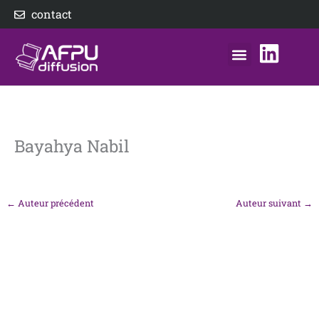
Aller
contact
au
contenu
nos éditeurs
notre distributeur
AFPU Diffusion
Bayahya Nabil
←
Auteur précédent
Auteur suivant
→