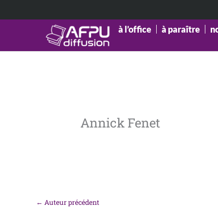
Aller
au
contenu
à l’office
à paraître
n
Annick Fenet
←
Auteur précédent