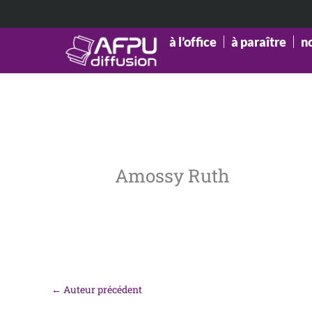
Aller
au
contenu
à l’office
à paraître
n
Amossy Ruth
←
Auteur précédent