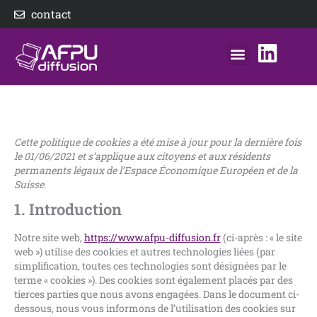
Aller
contact
au
contenu
nos éditeurs
notre distributeur
AFPU Diffusion
Consent
Consent
Consent
Consent
to
to
to
to
service
service
service
service
elementor
wordpress
matomo
divers
Cette politique de cookies a été mise à jour pour la dernière fois
le 01/06/2021 et s’applique aux citoyens et aux résidents
permanents légaux de l’Espace Économique Européen et de la
Suisse.
1. Introduction
Notre site web,
https://www.afpu-diffusion.fr
(ci-après : « le site
web ») utilise des cookies et autres technologies liées (par
simplification, toutes ces technologies sont désignées par le
terme « cookies »). Des cookies sont également placés par des
tierces parties que nous avons engagées. Dans le document ci-
dessous, nous vous informons de l’utilisation des cookies sur