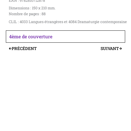
EAN : 9782810712878
Dimensions : 150 x 210 mm.
Nombre de pages : 88
CLIL : 4033 Langues étrangères et 4084 Dramaturgie contemporaine
4ème de couverture
PRÉCÉDENT
SUIVANT
Précédent
Suivant