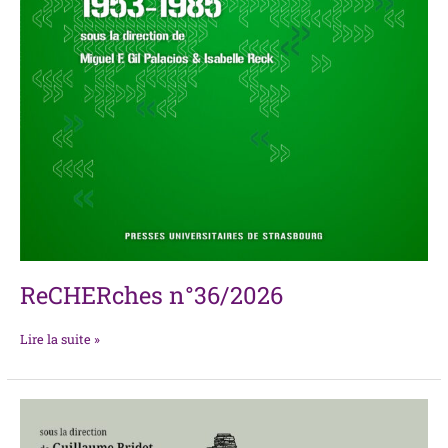
ReCHERches n°36/2026
Lire la suite »
Le
Canon
littéraire,