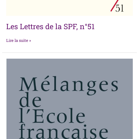
Les Lettres de la SPF, n°51
Lire la suite »
Mélanges
de
l’École
française
de
Rome.
Italie
et
Méditerranée
modernes
et
contemporaines
137-