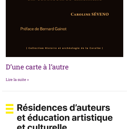
D’une carte à l’autre
Lire la suite »
Résidences
d’auteurs
et
éducation
artistique
et