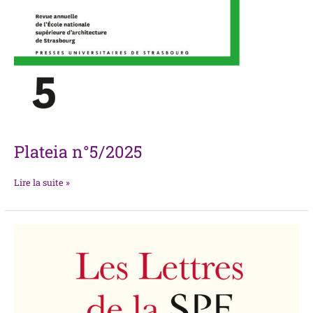
Plateia n°5/2025
Lire la suite »
Les
Lettres
de
la
SPF,
n°51