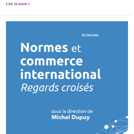
Lire la suite »
Normes
et
commerce
international