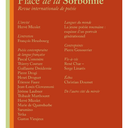
la
Sorbonne
15