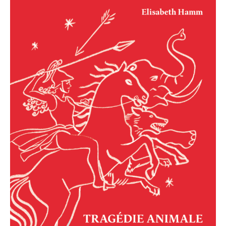
animale.
Penthésilée
de
Heinrich
von
Kleist