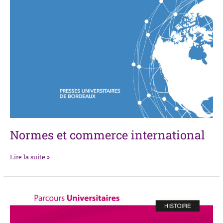
Normes et commerce international
Lire la suite »
Les
relations
économiques
entre