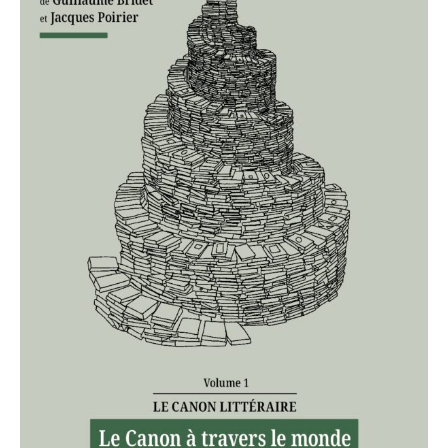
volume
I