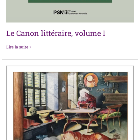
Le Canon littéraire, volume I
Lire la suite »
Pourquoi
lire
en
traduction
?