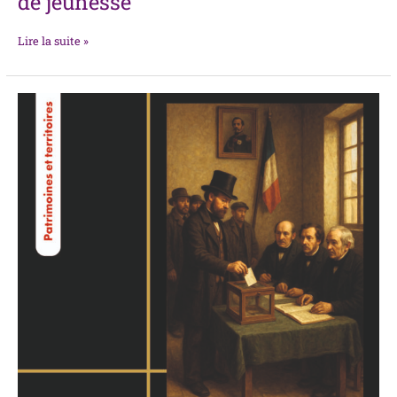
de jeunesse
Lire la suite »
La
fabrique
des
élections :
Bordeaux
sous
le
Second
Empire
(1852-
1870)