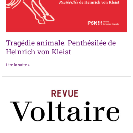
Tragédie animale. Penthésilée de
Heinrich von Kleist
Lire la suite »
Voltaire
et
la
presse