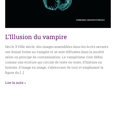
L’Illusion du vampire
Dès le XVIIIe siècle, des images assemblées dans les écrits savants
ont donné forme au vampire et se sont diffusées dans la société
selon un principe de contamination. Le vampirisme s’est défini
comme une écriture qui circule de texte en texte, d’histoire en
histoire, d’image en image, s’abreuvant de tout et emplissant la
figure du […]
Lire la suite »