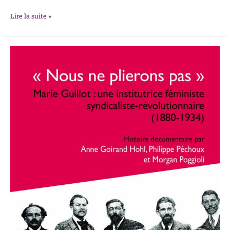
Lire la suite »
« Nous
ne
plierons
pas »