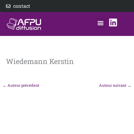
Aller
contact
au
contenu
nos éditeurs
notre distributeur
AFPU Diffusion
Wiedemann Kerstin
←
Auteur précédent
Auteur suivant
→