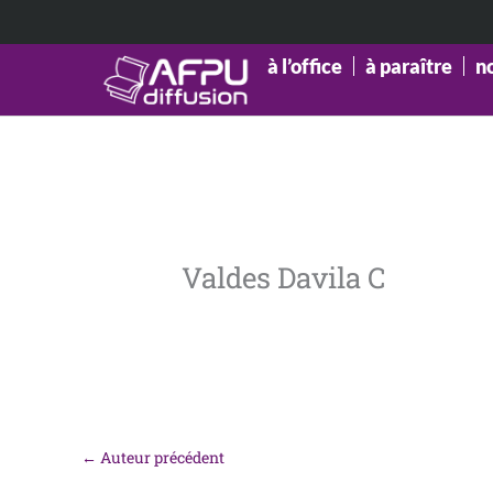
Aller
au
contenu
à l’office
à paraître
n
Valdes Davila C
←
Auteur précédent