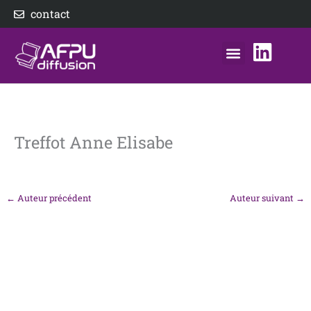
Aller
contact
au
contenu
nos éditeurs
notre distributeur
AFPU Diffusion
Treffot Anne Elisabe
←
Auteur précédent
Auteur suivant
→