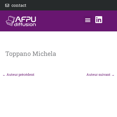
Aller
contact
au
contenu
nos éditeurs
notre distributeur
AFPU Diffusion
Toppano Michela
←
Auteur précédent
Auteur suivant
→