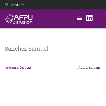
Aller
contact
au
contenu
nos éditeurs
notre distributeur
AFPU Diffusion
Sanchez Samuel
←
Auteur précédent
Auteur suivant
→