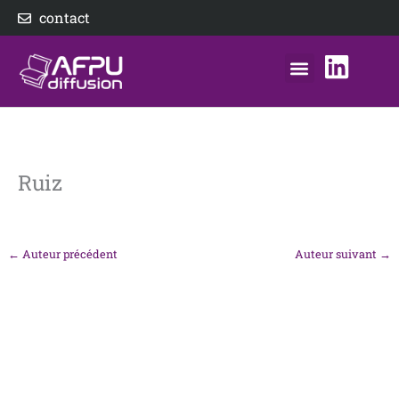
Aller
contact
au
contenu
nos éditeurs
notre distributeur
AFPU Diffusion
Ruiz
←
Auteur précédent
Auteur suivant
→