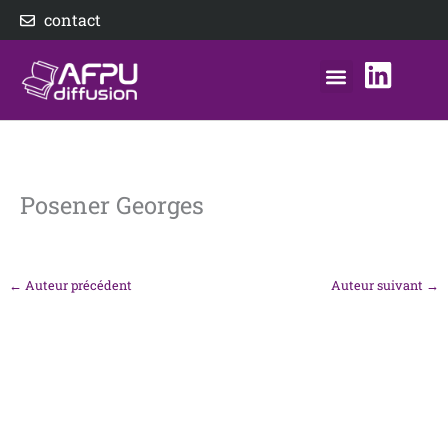
Aller
contact
au
contenu
nos éditeurs
notre distributeur
AFPU Diffusion
Posener Georges
←
Auteur précédent
Auteur suivant
→