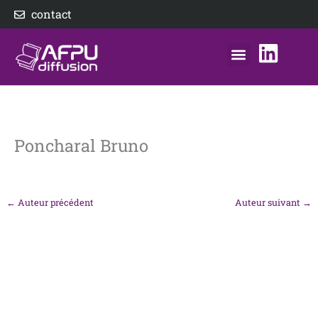
Aller
contact
au
contenu
nos éditeurs
notre distributeur
AFPU Diffusion
Poncharal Bruno
←
Auteur précédent
Auteur suivant
→