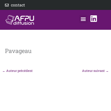
Aller
contact
au
contenu
nos éditeurs
notre distributeur
AFPU Diffusion
Pavageau
←
Auteur précédent
Auteur suivant
→