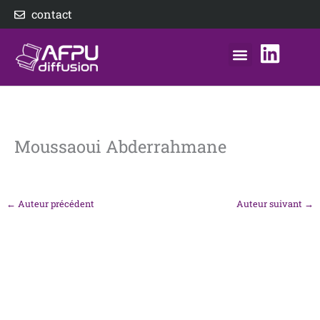
Aller
contact
au
contenu
nos éditeurs
notre distributeur
AFPU Diffusion
Moussaoui Abderrahmane
←
Auteur précédent
Auteur suivant
→