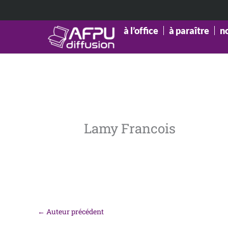
Aller
au
contenu
à l’office
à paraître
n
Lamy Francois
←
Auteur précédent