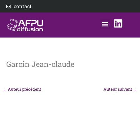
Aller
contact
au
contenu
nos éditeurs
notre distributeur
AFPU Diffusion
Garcin Jean-claude
←
Auteur précédent
Auteur suivant
→