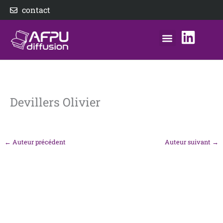
Aller
contact
au
contenu
nos éditeurs
notre distributeur
AFPU Diffusion
Devillers Olivier
←
Auteur précédent
Auteur suivant
→