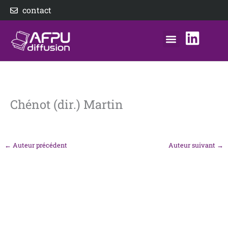
Aller
contact
au
contenu
nos éditeurs
notre distributeur
AFPU Diffusion
Chénot (dir.) Martin
←
Auteur précédent
Auteur suivant
→