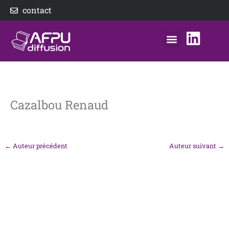
Aller
contact
au
contenu
nos éditeurs
notre distributeur
AFPU Diffusion
Cazalbou Renaud
←
Auteur précédent
Auteur suivant
→