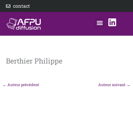
Aller
contact
au
contenu
nos éditeurs
notre distributeur
AFPU Diffusion
Berthier Philippe
←
Auteur précédent
Auteur suivant
→