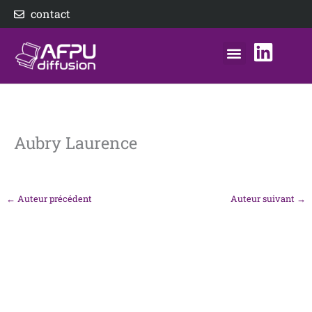
Aller
contact
au
contenu
nos éditeurs
notre distributeur
AFPU Diffusion
Aubry Laurence
←
Auteur précédent
Auteur suivant
→