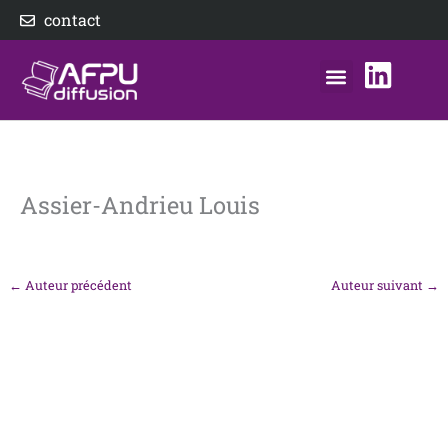
Aller
contact
au
contenu
nos éditeurs
notre distributeur
AFPU Diffusion
Assier-Andrieu Louis
←
Auteur précédent
Auteur suivant
→